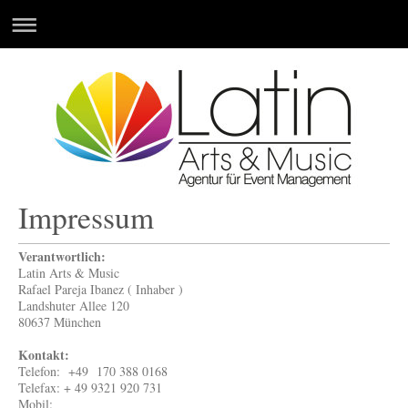
Impressum
Verantwortlich:
Latin Arts & Music
Rafael Pareja Ibanez ( Inhaber )
Landshuter Allee 120
80637 München
Kontakt:
Telefon:
+49 170 388 0168
Telefax: + 49 9321 920 731
Mobil: