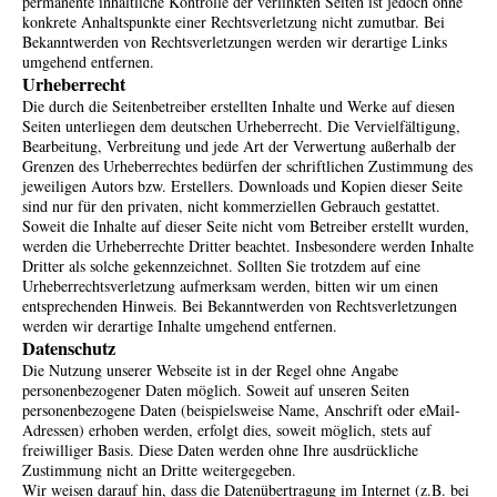
permanente inhaltliche Kontrolle der verlinkten Seiten ist jedoch ohne
konkrete Anhaltspunkte einer Rechtsverletzung nicht zumutbar. Bei
Bekanntwerden von Rechtsverletzungen werden wir derartige Links
umgehend entfernen.
Urheberrecht
Die durch die Seitenbetreiber erstellten Inhalte und Werke auf diesen
Seiten unterliegen dem deutschen Urheberrecht. Die Vervielfältigung,
Bearbeitung, Verbreitung und jede Art der Verwertung außerhalb der
Grenzen des Urheberrechtes bedürfen der schriftlichen Zustimmung des
jeweiligen Autors bzw. Erstellers. Downloads und Kopien dieser Seite
sind nur für den privaten, nicht kommerziellen Gebrauch gestattet.
Soweit die Inhalte auf dieser Seite nicht vom Betreiber erstellt wurden,
werden die Urheberrechte Dritter beachtet. Insbesondere werden Inhalte
Dritter als solche gekennzeichnet. Sollten Sie trotzdem auf eine
Urheberrechtsverletzung aufmerksam werden, bitten wir um einen
entsprechenden Hinweis. Bei Bekanntwerden von Rechtsverletzungen
werden wir derartige Inhalte umgehend entfernen.
Datenschutz
Die Nutzung unserer Webseite ist in der Regel ohne Angabe
personenbezogener Daten möglich. Soweit auf unseren Seiten
personenbezogene Daten (beispielsweise Name, Anschrift oder eMail-
Adressen) erhoben werden, erfolgt dies, soweit möglich, stets auf
freiwilliger Basis. Diese Daten werden ohne Ihre ausdrückliche
Zustimmung nicht an Dritte weitergegeben.
Wir weisen darauf hin, dass die Datenübertragung im Internet (z.B. bei