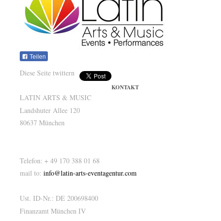
Teilen
Diese Seite twittern
KONTAKT
LATIN ARTS & MUSIC
Landshuter Allee 120
80637 München
Telefon: + 49 170 388 01 68
mail to:
info@latin-arts-eventagentur.com
Ust. ID-Nr.: DE 200698400
Finanzamt München IV