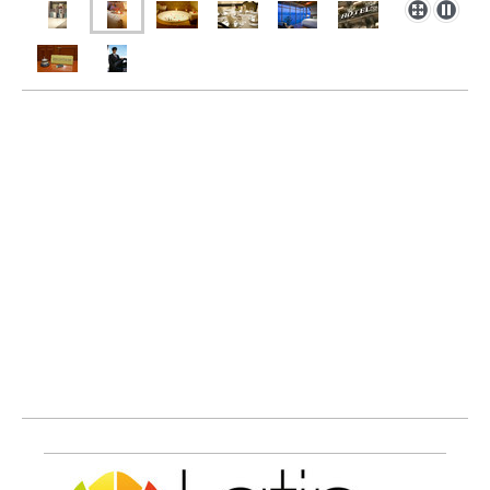
Ob Nichtraucherzimmer, vegetarisches Abendessen oder
Wellness Hotel - kein Problem, wir erfüllen jeden Sonderwunsch
und zeigen Ihren Event Gästen nicht nur ein
freundliches
Lächeln sondern bieten ein einmaliges Erlebnis in einer
entspannten und heiteren Atmosphäre, weit weg vom
alltäglichen Stress und Druck des Arbeitsumfelds. Das ist,
unserer Meinung nach, die beste Art durch Gastfreundlichkeit
Geschäftsbeziehungen zu pflegen.
Wir übernehmen für sie die Hotel Reservierung, Koordination,
Registrierung und Akkreditierung Ihrer Gäste. Vom Flughafen
oder Bahnhof ins Hotel und anschließend zum Event und zurück
bitten wir Ihnen auch unseren Shuttle dienst.
Hostessen Service und Parkplatzreservierungen runden unsere
Hospitality Management Angebot ab.